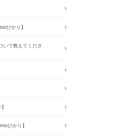
ioひかり】
ついて教えてくださ
り】
mioひかり】