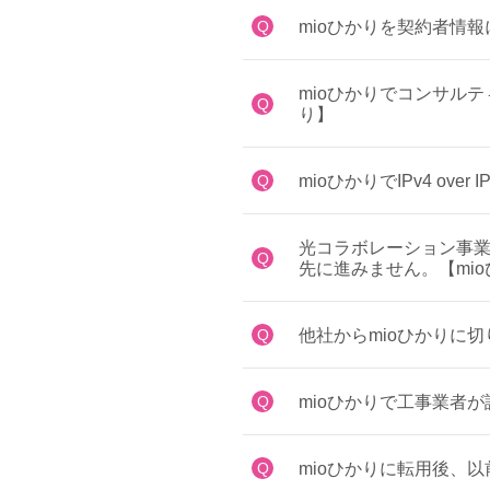
Q
mioひかりを契約者情
mioひかりでコンサル
Q
り】
Q
mioひかりでIPv4 ov
光コラボレーション事業
Q
先に進みません。【mi
Q
他社からmioひかりに
Q
mioひかりで工事業者
Q
mioひかりに転用後、