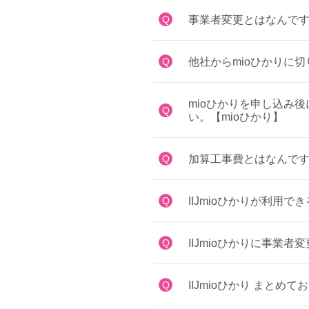
Q
事業者変更とはなんです
Q
他社からmioひかりに
mioひかりを申し込み
Q
い。【mioひかり】
Q
加算工事費とはなんです
Q
IIJmioひかりが利用
Q
IIJmioひかりに事業
Q
IIJmioひかり まと