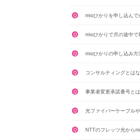
Q
mioひかりを申し込ん
Q
mioひかりで月の途中
Q
mioひかりの申し込み
Q
コンサルティングとはな
Q
事業者変更承諾番号とは
Q
光ファイバーケーブルや
Q
NTTのフレッツ光からm