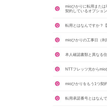
mioひかりに転用また
Q
契約しているオプション
Q
転用とはなんですか？【
Q
mioひかりの工事日（
Q
本人確認書類と異なる住
Q
NTTフレッツ光からm
Q
mioひかりをもう1つ契
Q
転用承諾番号とはなんで