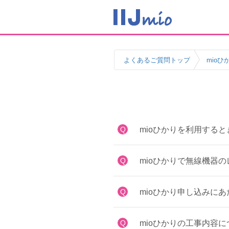
よくあるご質問トップ
mioひ
Q
mioひかりを利用する
Q
mioひかりで無線機器の
Q
mioひかり申し込みに
Q
mioひかりの工事内容に