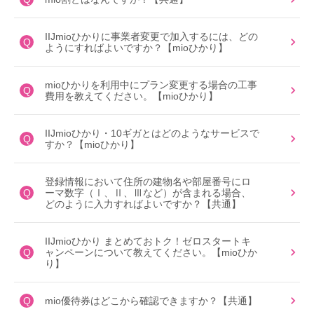
IIJmioひかりに事業者変更で加入するには、どの
Q
ようにすればよいですか？【mioひかり】
mioひかりを利用中にプラン変更する場合の工事
Q
費用を教えてください。【mioひかり】
IIJmioひかり・10ギガとはどのようなサービスで
Q
すか？【mioひかり】
登録情報において住所の建物名や部屋番号にロ
Q
ーマ数字（Ⅰ、Ⅱ、Ⅲなど）が含まれる場合、
どのように入力すればよいですか？【共通】
IIJmioひかり まとめておトク！ゼロスタートキ
Q
ャンペーンについて教えてください。【mioひか
り】
Q
mio優待券はどこから確認できますか？【共通】