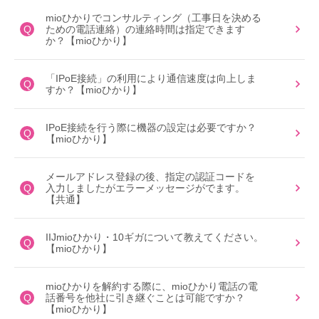
mioひかりでコンサルティング（工事日を決める
Q
ための電話連絡）の連絡時間は指定できます
か？【mioひかり】
「IPoE接続」の利用により通信速度は向上しま
Q
すか？【mioひかり】
IPoE接続を行う際に機器の設定は必要ですか？
Q
【mioひかり】
メールアドレス登録の後、指定の認証コードを
Q
入力しましたがエラーメッセージがでます。
【共通】
IIJmioひかり・10ギガについて教えてください。
Q
【mioひかり】
mioひかりを解約する際に、mioひかり電話の電
Q
話番号を他社に引き継ぐことは可能ですか？
【mioひかり】