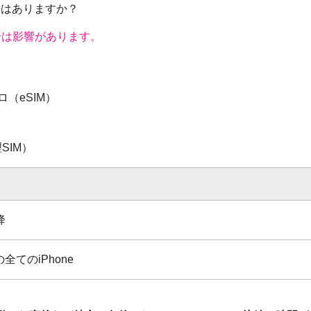
方法はありますか？
合は影響があります。
ロ（eSIM）
物理SIM）
降
の全てのiPhone