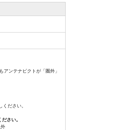
でもアンテナピクトが「圏外」
しください。
ください。
以外