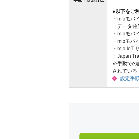
事象・対処方法
●以下をご
・mioモバ
データ通信
・mioモバ
・mioモバイ
・mio Io
・Japan Tr
※手動での設
されている
設定手順