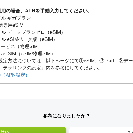
利用の場合、APNを手動入力してください。
イル ギガプラン
専用eSIM
イル データプランゼロ（eSIM）
ル eSIMベータ版（eSIM）
T サービス（物理SIM）
avel SIM（eSIM/物理SIM）
定方法については、以下ページにて①eSIM、②iPad、③デー
「テザリングの設定」内を参考にしてください。
（APN設定）
参考になりましたか？
はい
いい