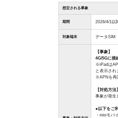
想定される事象
2026/4/1以
期間
データSIM
対象端末
【事象】
4G/5G
※iPad
と表示され
※APNを
【対処方法
事象が発生
●以下をご
・mioモバ