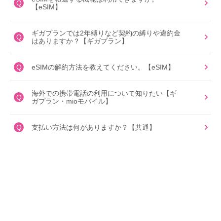
Q
【eSIM】
ギガプランでは2年縛りなど契約の縛りや違約金
Q
はありますか？【ギガプラン】
Q
eSIMの解約方法を教えてください。【eSIM】
海外での携帯電話の利用について知りたい【ギ
Q
ガプラン・mioモバイル】
Q
支払い方法は何がありますか？【共通】
eSIMのアクティベーションコード発行完了のメ
Q
ールが届きません。【ギガプラン・eSIMデータ
プランゼロ】
eSIMプロファイルを誤って削除してしまいまし
Q
た。【eSIM】