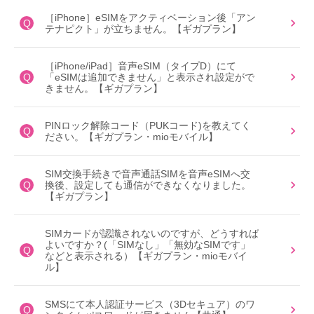
［iPhone］eSIMをアクティベーション後「アン
Q
テナピクト」が立ちません。【ギガプラン】
［iPhone/iPad］音声eSIM（タイプD）にて
Q
「eSIMは追加できません」と表示され設定がで
きません。【ギガプラン】
PINロック解除コード（PUKコード)を教えてく
Q
ださい。【ギガプラン・mioモバイル】
SIM交換手続きで音声通話SIMを音声eSIMへ交
Q
換後、設定しても通信ができなくなりました。
【ギガプラン】
SIMカードが認識されないのですが、どうすれば
よいですか？(「SIMなし」「無効なSIMです」
Q
などと表示される）【ギガプラン・mioモバイ
ル】
SMSにて本人認証サービス（3Dセキュア）のワ
Q