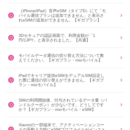
［iPhone/iPad］音声eSIM（タイプD）にて「モ
Q
バイル通信プランは追加できません」と表示さ
れeSIMの追加ができません。【ギガプラン】
3Dセキュアの認証画面で、利用金額が「1
Q
円/1JPY」と表示されました。【共通】
モバイルデータ通信の切り替え方法について教
Q
えてください。【ギガプラン・mioモバイル】
iPadでキャリア提供eSIMをデュアルSIM設定し
Q
た際に通信の切り替えができません。【ギガプ
ラン・mioモバイル】
SIMの利用開始後、付与されているデータ量（バ
Q
ンドルクーポン）が少ないです。どうしてです
か？【ギガプラン・mioモバイル・eSIM】
Xiaomiの一部端末で、アクティベーションコー
Q
ドの手動入力時にeSIMプロファイルがインスト