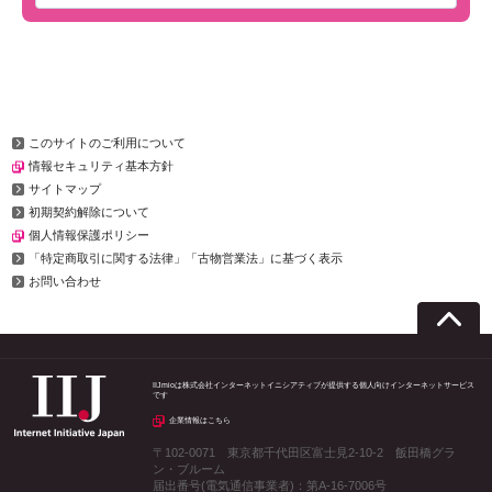
このサイトのご利用について
情報セキュリティ基本方針
サイトマップ
初期契約解除について
個人情報保護ポリシー
「特定商取引に関する法律」「古物営業法」に基づく表示
お問い合わせ
IIJmioは株式会社インターネットイニシアティブが提供する個人向けインターネットサービス
です
企業情報はこちら
〒102-0071 東京都千代田区富士見2-10-2 飯田橋グラ
ン・ブルーム
届出番号(電気通信事業者)：第A-16-7006号