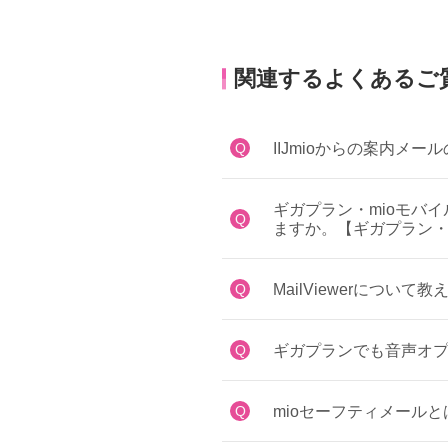
関連するよくあるご
Q
IIJmioからの案内メ
ギガプラン・mioモバイルで
Q
ますか。【ギガプラン・
Q
MailViewerにつ
Q
ギガプランでも音声オ
Q
mioセーフティメール