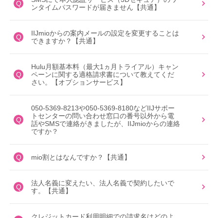
Q
ンタイムパスワードが届きません【共通】
IIJmioからの案内メールの設定を変更することは
Q
できますか？【共通】
Hulu月額基本料（最大1ヵ月トライアル）キャン
Q
ペーンに関する適格請求書について教えてくだ
さい。【オプションサービス】
050-5369-8213や050-5369-8180などIIJサポー
トセンターの問い合わせ窓口の番号以外から電
Q
話やSMSで連絡がきましたが、IIJmioからの連絡
ですか？
Q
mio割とはなんですか？【共通】
法人名義に変えたい、法人名義で契約したいで
Q
す。【共通】
クレジットカード利用明細での請求名はどのよ