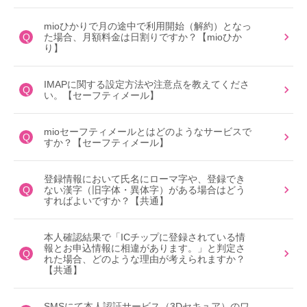
mioひかりで月の途中で利用開始（解約）となっ
Q
た場合、月額料金は日割りですか？【mioひか
り】
IMAPに関する設定方法や注意点を教えてくださ
Q
い。【セーフティメール】
mioセーフティメールとはどのようなサービスで
Q
すか？【セーフティメール】
登録情報において氏名にローマ字や、登録でき
Q
ない漢字（旧字体・異体字）がある場合はどう
すればよいですか？【共通】
本人確認結果で「ICチップに登録されている情
報とお申込情報に相違があります。」と判定さ
Q
れた場合、どのような理由が考えられますか？
【共通】
SMSにて本人認証サービス（3Dセキュア）のワ