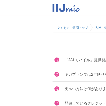
よくあるご質問トップ
SIM・
Q
「JALモバイル」提供
Q
ギガプランでは2年縛り
Q
支払い方法は何があり
Q
登録しているクレジッ