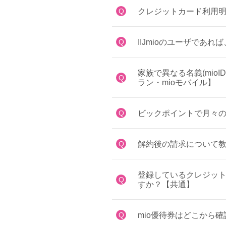
Q
クレジットカード利用
Q
IIJmioのユーザであ
家族で異なる名義(mio
Q
ラン・mioモバイル】
Q
ビックポイントで月々
Q
解約後の請求について教
登録しているクレジッ
Q
すか？【共通】
Q
mio優待券はどこから