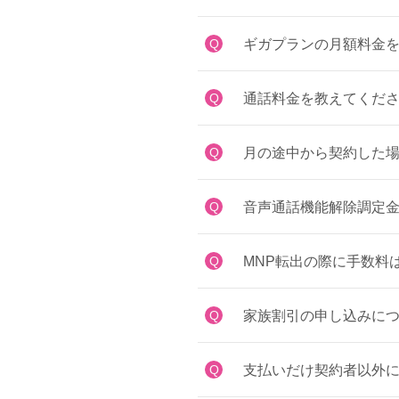
Q
ギガプランの月額料金
Q
通話料金を教えてくださ
Q
月の途中から契約した場
Q
音声通話機能解除調定金
Q
MNP転出の際に手数料
Q
家族割引の申し込みに
Q
支払いだけ契約者以外