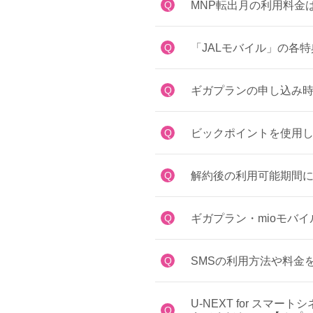
Q
MNP転出月の利用料金
Q
「JALモバイル」の各
Q
ギガプランの申し込み
Q
ビックポイントを使用
Q
解約後の利用可能期間に
Q
ギガプラン・mioモバ
Q
SMSの利用方法や料金
U-NEXT for ス
Q