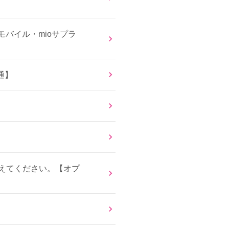
バイル・mioサプラ
通】
教えてください。【オプ