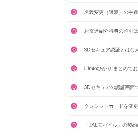
Q
名義変更（譲渡）の手
Q
お友達紹介特典の割引は
Q
3Dセキュア認証とはな
Q
IIJmioひかり まと
Q
3Dセキュアの認証画面
Q
クレジットカードを変
Q
「JALモバイル」の契