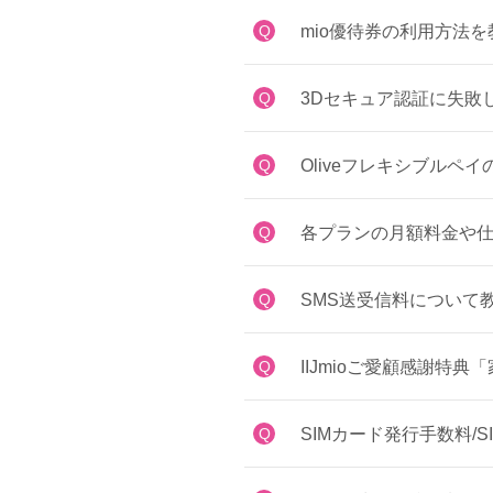
Q
mio優待券の利用方法
Q
3Dセキュア認証に失敗
Q
Oliveフレキシブル
Q
各プランの月額料金や仕
Q
SMS送受信料について
Q
IIJmioご愛顧感謝
Q
SIMカード発行手数料/