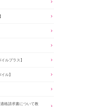
】
バイルプラス】
バイル】
する適格請求書について教