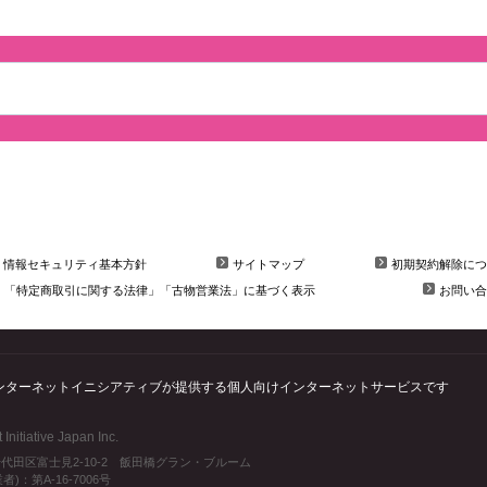
情報セキュリティ基本方針
サイトマップ
初期契約解除につ
「特定商取引に関する法律」「古物営業法」に基づく表示
お問い合
会社インターネットイニシアティブが提供する個人向けインターネットサービスです
Initiative Japan Inc.
都千代田区富士見2-10-2 飯田橋グラン・ブルーム
：第A-16-7006号