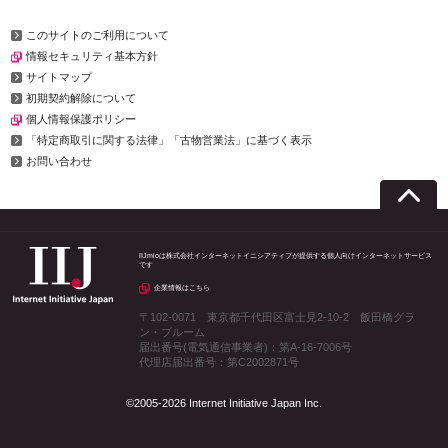
このサイトのご利用について
情報セキュリティ基本方針
サイトマップ
初期契約解除について
個人情報保護ポリシー
「特定商取引に関する法律」「古物営業法」に基づく表示
お問い合わせ
IIJmioは株式会社インターネットイニシアティブが提供する個人向けインターネットサービス
です
企業情報はこちら
〒102-0071 東京都千代田区富士見2-10-2 飯田橋グラ
ン・ブルーム
届出番号(電気通信事業者)：第A-16-7006号
代理店届出番号：第C2002871号
©2005-2026 Internet Initiative Japan Inc.