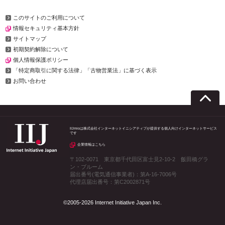
このサイトのご利用について
情報セキュリティ基本方針
サイトマップ
初期契約解除について
個人情報保護ポリシー
「特定商取引に関する法律」「古物営業法」に基づく表示
お問い合わせ
IIJmioは株式会社インターネットイニシアティブが提供する個人向けインターネットサービス
です
企業情報はこちら
〒102-0071 東京都千代田区富士見2-10-2 飯田橋グラ
ン・ブルーム
届出番号(電気通信事業者)：第A-16-7006号
代理店届出番号：第C2002871号
©2005-2026 Internet Initiative Japan Inc.