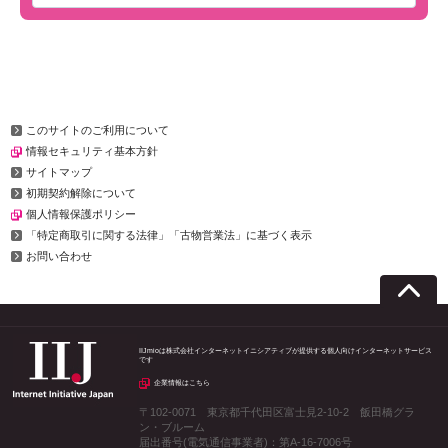
このサイトのご利用について
情報セキュリティ基本方針
サイトマップ
初期契約解除について
個人情報保護ポリシー
「特定商取引に関する法律」「古物営業法」に基づく表示
お問い合わせ
IIJmioは株式会社インターネットイニシアティブが提供する個人向けインターネットサービス
です
企業情報はこちら
〒102-0071 東京都千代田区富士見2-10-2 飯田橋グラ
ン・ブルーム
届出番号(電気通信事業者)：第A-16-7006号