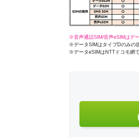
※音声通話SIM/音声eSIM
※データSIMはタイプDのみの
※データeSIMはNTTドコモ