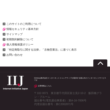
このサイトのご利用について
情報セキュリティ基本方針
サイトマップ
初期契約解除について
個人情報保護ポリシー
「特定商取引に関する法律」「古物営業法」に基づく表示
お問い合わせ
IIJmioは株式会社インターネットイニシアティブが提供する個人向けインターネットサービス
です
企業情報はこちら
〒102-0071 東京都千代田区富士見2-10-2 飯田橋グラ
ン・ブルーム
届出番号(電気通信事業者)：第A-16-7006号
代理店届出番号：第C2002871号