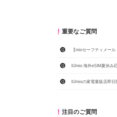
重要なご質問
Q
【mioセーフティメー
Q
IIJmio 海外eSIM夏
Q
IIJmioの家電量販
注目のご質問