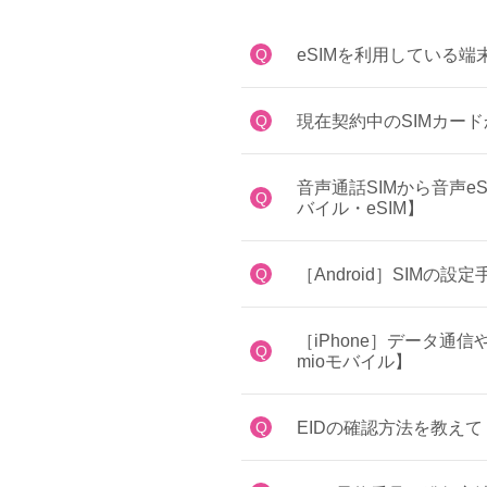
Q
eSIMを利用している端
Q
現在契約中のSIMカード
音声通話SIMから音声e
Q
バイル・eSIM】
Q
［Android］SIMの
［iPhone］データ
Q
mioモバイル】
Q
EIDの確認方法を教えて