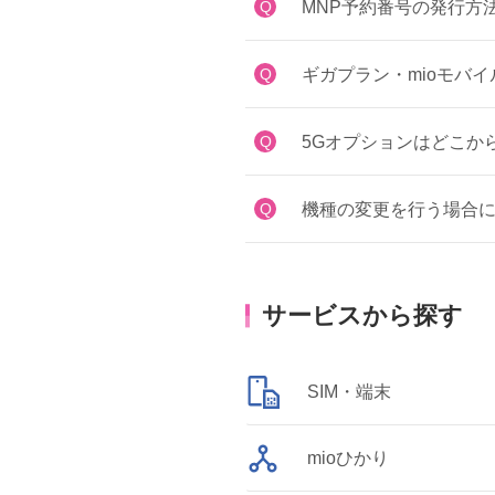
Q
MNP予約番号の発行方
Q
ギガプラン・mioモバ
Q
5Gオプションはどこか
Q
機種の変更を行う場合に
サービスから探す
SIM・端末
mioひかり