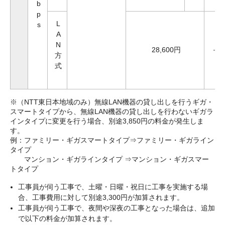
b
p
L
s
A
N
28,600円
－
方
式
※（NTT東日本地域のみ）無線LAN機器の貸し出しを行うギガ・
スマートタイプから、無線LAN機器の貸し出しを行わないギガラ
インタイプに変更を行う場合、別途3,850円の料金が発生しま
す。
例：ファミリー・ギガスマートタイプ⇒ファミリー・ギガライン
タイプ
マンション・ギガラインタイプ ⇒マンション・ギガスマー
トタイプ
工事員が伺う工事で、土曜・日曜・祝日に工事を実施する場
合、工事費用に対して別途3,300円が加算されます。
工事員が伺う工事で、夜間や深夜の工事となった場合は、追加
で以下の料金が加算されます。