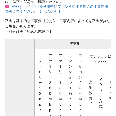
は、以下のFAQをご確認ください。
FAQ｜mioひかりを利用中にプラン変更する場合の工事費用
を教えてください。【mioひかり】
料金は基本的な工事費用であり、工事内容によっては料金が異な
る場合があります。

変更後
フ
フ
マ
マンション10
フ
ァ
ァ
マ
ン
0Mbps
ァ
ミ
ミ
ン
シ
ミ
リ
リ
シ
ョ
リ
ー
ー
ョ
ン
V
光
L
ー
2
1
ン
2
D
配
A
1
0
0
1
0
S
線
N
G
0
0
G
0
L
方
方
b
M
M
b
M
方
式
式
p
b
b
p
b
式
s
p
p
s
p
s
s
s