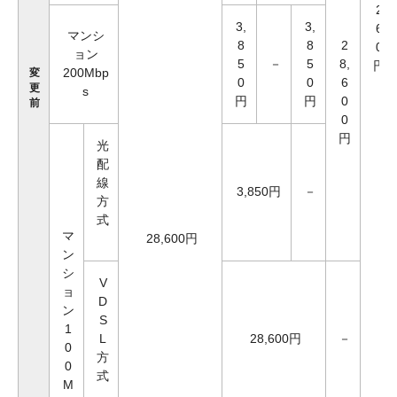
2
3,
3,
6
マンシ
8
8
2
0
ョン
5
－
5
8,
円
200Mbp
変
0
0
6
更
s
円
円
0
前
0
円
光
配
線
3,850円
－
方
式
マ
28,600円
ン
シ
V
ョ
D
ン
S
1
L
28,600円
－
0
方
0
式
M