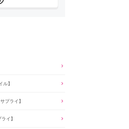
イル】
oサプライ】
プライ】