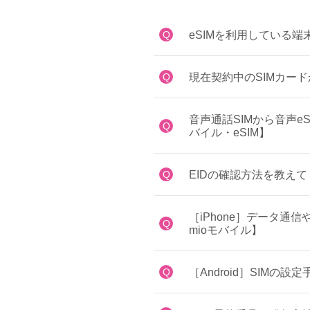
Q
eSIMを利用している端
Q
現在契約中のSIMカード
音声通話SIMから音声e
Q
バイル・eSIM】
Q
EIDの確認方法を教えて
［iPhone］データ
Q
mioモバイル】
Q
［Android］SIMの