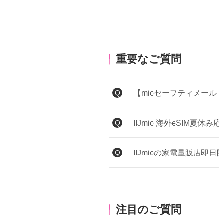
重要なご質問
Q
【mioセーフティメー
Q
IIJmio 海外eSIM夏
Q
IIJmioの家電量販
注目のご質問