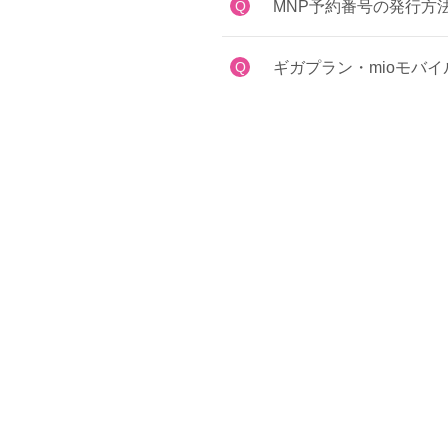
Q
MNP予約番号の発行方
Q
ギガプラン・mioモバ
Q
5Gオプションはどこか
Q
機種の変更を行う場合に
サービスから探す
SIM・端末
mioひかり